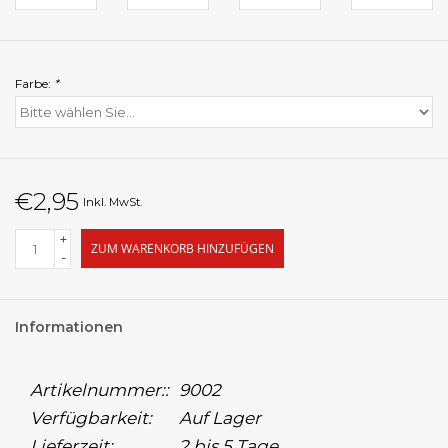
Farbe:
*
€2,95
Inkl. MwSt.
+
ZUM WARENKORB HINZUFÜGEN
-
Informationen
Artikelnummer::
9002
Verfügbarkeit:
Auf Lager
Lieferzeit:
2 bis 5 Tage