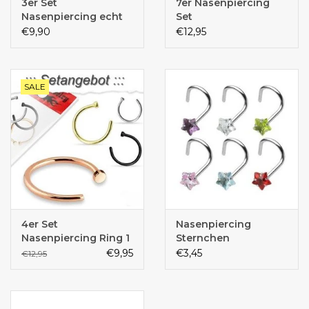
3er Set
7er Nasenpiercing
Nasenpiercing echt
Set
Silber
€9,90
€12,95
SALE
4er Set
Nasenpiercing
Nasenpiercing Ring 1
Sternchen
mm
€9,95
€3,45
€12,95