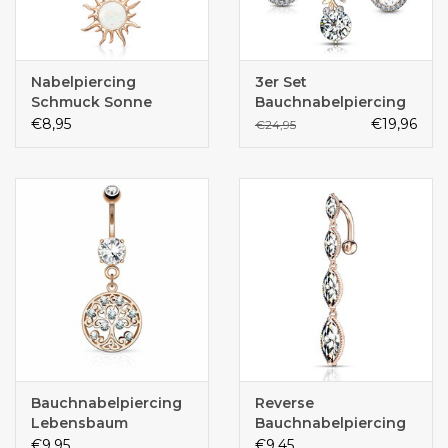
Nabelpiercing
3er Set
Schmuck Sonne
Bauchnabelpiercing
Rose
€8,95
€19,96
€24,95
Bauchnabelpiercing
Reverse
Lebensbaum
Bauchnabelpiercing
€9,95
€9,45