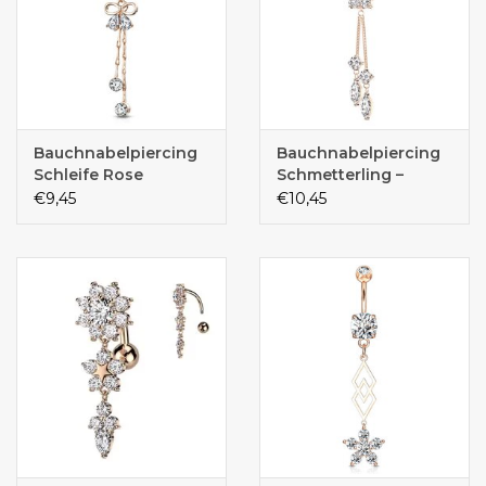
Bauchnabelpiercing
Bauchnabelpiercing
Schleife Rose
Schmetterling –
Roségold PVD |
€9,45
€10,45
Chirurgenstahl 316L |
Kristall-Zirkonia | 1,6 x
10 mm