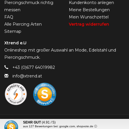
Piercingschmuck richtig
Kundenkonto anlegen
messen
Meine Bestellungen
FAQ
Mein Wunschzettel
Alle Piercing Arten
Vertrag widerrufen
Sitemap
Xtrend e.U
Onlineshop mit großer Auswahl an Mode, Edelstahl und
Piercingschmuck.
+43 (0)677 64019982
info@xtrend.at
© Copyright 2026 Piercing-Trend.com -
SEHR GUT
(4.91 / 5)
aus
127
Bewertungen bei: google.com, shopvote.de ⓘ