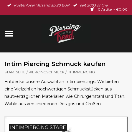
Kostenloser Versand ab 20 EUR
seit 2003 online
Startseite
0 Artikel - €0,00
Neu im Shop
Piercingschmuck
Spar-Set
Intim Piercing Schmuck kaufen
STARTSEITE
/
PIERCINGSCHMUCK
/
INTIMPIERCING
Ohrschmuck
Entdecke unsere Auswahl an Intimpiercings. Wir bieten
eine Vielzahl an hochwertigen Schmuckstücken aus
Gutscheine
hautverträglichen Materialien wie Chirurgenstahl und Titan.
Wähle aus verschiedenen Designs und Größen.
% Sale %
BLOG
INTIMPIERCING STÄBE