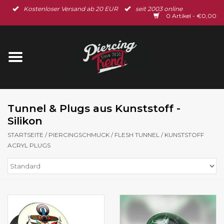
Kostenloser Versand ab 20 EUR
seit 2003 online
Startseite
0 Artikel - €0,00
Neu im Shop
Piercingschmuck
Spar-Set
Tunnel & Plugs aus Kunststoff -
Silikon
Ohrschmuck
STARTSEITE
/
PIERCINGSCHMUCK
/
FLESH TUNNEL
/
KUNSTSTOFF
ACRYL PLUGS
Gutscheine
% Sale %
BLOG