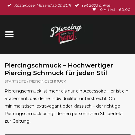
Kostenloser Versand ab 20 EUR
seit 2003 online
Startseite
0 Artikel - €0,00
Neu im Shop
Piercingschmuck
Spar-Set
Piercingschmuck – Hochwertiger
Piercing Schmuck für jeden Stil
Ohrschmuck
STARTSEITE
/
PIERCINGSCHMUCK
Piercingschmuck ist mehr als nur ein Accessoire – er ist ein
Gutscheine
Statement, das deine Individualität unterstreicht. Ob
minimalistisch, extravagant oder klassisch – der richtige
% Sale %
Piercingschmuck bringt deinen persönlichen Stil perfekt
zur Geltung.
BLOG