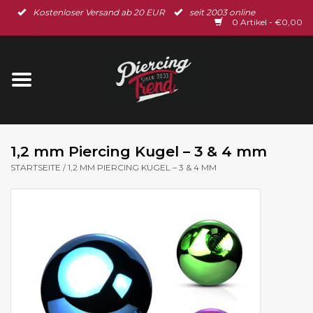
Kostenloser Versand ab 20 EUR
seit 2003 online
Startseite
0 Artikel - €0,00
Neu im Shop
Piercingschmuck
Spar-Set
1,2 mm Piercing Kugel – 3 & 4 mm
STARTSEITE
/
1,2 MM PIERCING KUGEL – 3 & 4 MM
Ohrschmuck
Gutscheine
% Sale %
BLOG