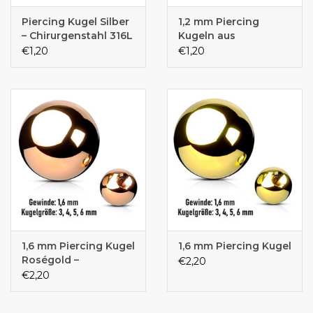
Piercing Kugel Silber
1,2 mm Piercing
– Chirurgenstahl 316L
Kugeln aus
– 1,6 mm
Chirurgenstahl 316L –
€1,20
€1,20
Außengewinde – 3, 4,
Silber | 3 & 4 mm
5 & 6 mm
1,6 mm Piercing Kugel
1,6 mm Piercing Kugel
Roségold –
€2,20
Chirurgenstahl 316L /
€2,20
PVD | 3, 4, 5 & 6 mm