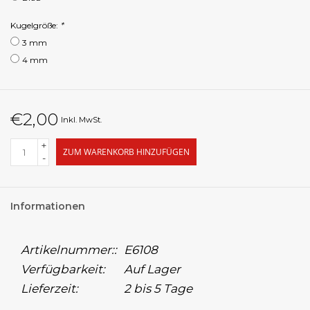
Kugelgröße:
*
3 mm
4 mm
€2,00
Inkl. MwSt.
+
ZUM WARENKORB HINZUFÜGEN
-
Informationen
Artikelnummer::
E6108
Verfügbarkeit:
Auf Lager
Lieferzeit:
2 bis 5 Tage