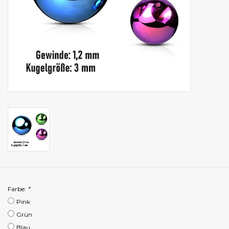
Farbe:
*
Pink
Grün
Blau