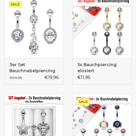
SALE
3er Set
5x Bauchpiercing
Bauchnabelpiercing
eloxiert
€19,96
€11,95
€24,95
SALE