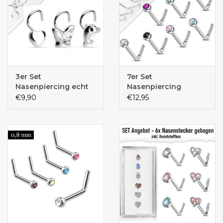
3er Set
7er Set
Nasenpiercing echt
Nasenpiercing
Silber
€9,90
€12,95