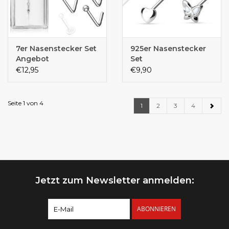
7er Nasenstecker Set
925er Nasenstecker
Angebot
Set
€12,95
€9,90
Seite 1 von 4
1
2
3
4
Jetzt zum Newsletter anmelden:
ABONNIEREN