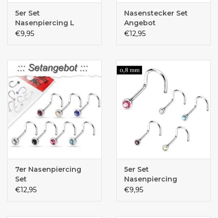
5er Set
Nasenstecker Set
Nasenpiercing L
Angebot
Form
€9,95
€12,95
7er Nasenpiercing
5er Set
Set
Nasenpiercing
0,8mm
€12,95
€9,95