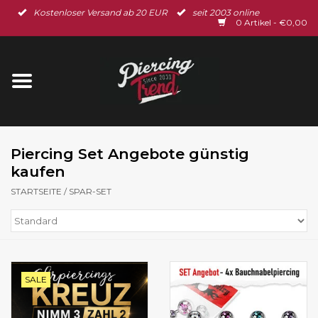
Kostenloser Versand ab 20 EUR
seit 2003 online
Startseite
0 Artikel - €0,00
Neu im Shop
Piercingschmuck
Spar-Set
Piercing Set Angebote günstig
kaufen
Ohrschmuck
STARTSEITE
/
SPAR-SET
Gutscheine
% Sale %
SALE
BLOG