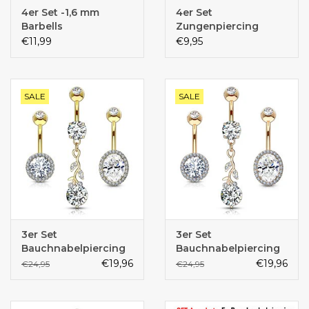
4er Set -1,6 mm
4er Set
Barbells
Zungenpiercing
€11,99
€9,95
SALE
SALE
3er Set
3er Set
Bauchnabelpiercing
Bauchnabelpiercing
Gold
Rose
€19,96
€19,96
€24,95
€24,95