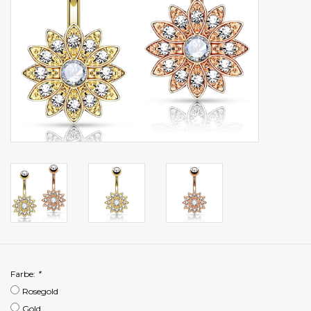
Farbe:
*
Rosegold
Gold