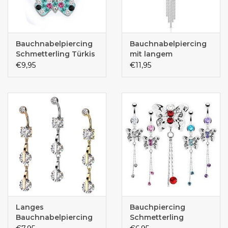
Bauchnabelpiercing
Bauchnabelpiercing
Schmetterling Türkis
mit langem
Buntkristall-
€9,95
€11,95
Anhänger –
Chirurgenstahl 316L |
1,6 x 10 mm
Langes
Bauchpiercing
Bauchnabelpiercing
Schmetterling