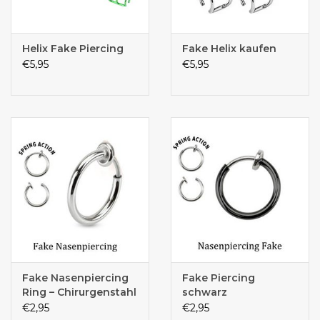
Helix Fake Piercing
Fake Helix kaufen
€5,95
€5,95
Fake Nasenpiercing
Fake Piercing
Ring – Chirurgenstahl
schwarz
316L | Silber | 10 mm |
€2,95
€2,95