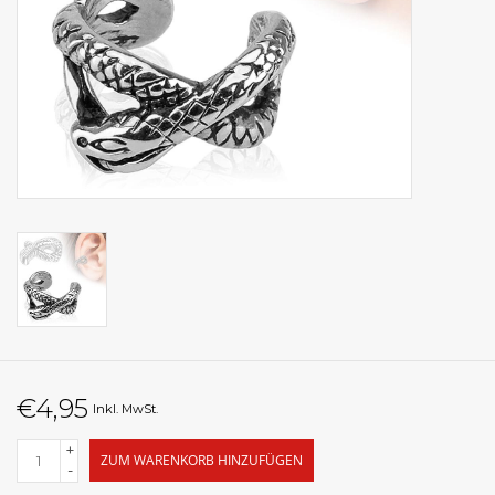
€4,95
Inkl. MwSt.
+
ZUM WARENKORB HINZUFÜGEN
-