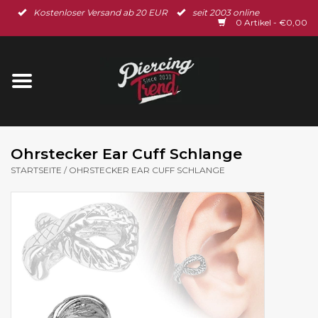
Kostenloser Versand ab 20 EUR
seit 2003 online
Startseite
0 Artikel - €0,00
Neu im Shop
Piercingschmuck
Spar-Set
Ohrstecker Ear Cuff Schlange
STARTSEITE
/
OHRSTECKER EAR CUFF SCHLANGE
Ohrschmuck
Gutscheine
% Sale %
BLOG