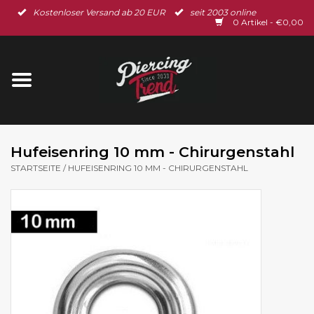
Kostenloser Versand ab 20 EUR
seit 2003 online
Startseite
0 Artikel - €0,00
Neu im Shop
Piercingschmuck
Spar-Set
Hufeisenring 10 mm - Chirurgenstahl
STARTSEITE
/
HUFEISENRING 10 MM - CHIRURGENSTAHL
Ohrschmuck
Gutscheine
% Sale %
BLOG