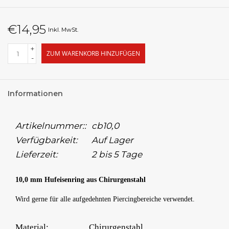
€14,95
Inkl. MwSt.
+
ZUM WARENKORB HINZUFÜGEN
-
Informationen
Artikelnummer::
cb10,0
Verfügbarkeit:
Auf Lager
Lieferzeit:
2 bis 5 Tage
10,0 mm Hufeisenring aus Chirurgenstahl
Wird gerne für alle aufgedehnten Piercingbereiche verwendet.
Material:
Chirurgenstahl