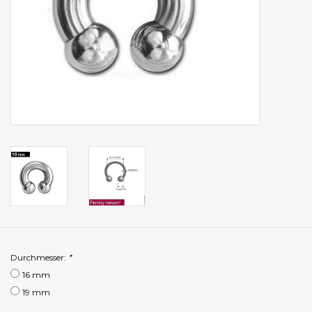
Durchmesser:
*
16 mm
19 mm