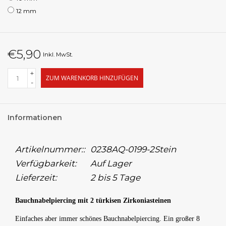
12 mm
€5,90
Inkl. MwSt.
+
ZUM WARENKORB HINZUFÜGEN
-
Informationen
Artikelnummer::
0238AQ-0199-2Stein
Verfügbarkeit:
Auf Lager
Lieferzeit:
2 bis 5 Tage
Bauchnabelpiercing mit 2 türkisen Zirkoniasteinen
Einfaches aber immer schönes Bauchnabelpiercing. Ein großer 8