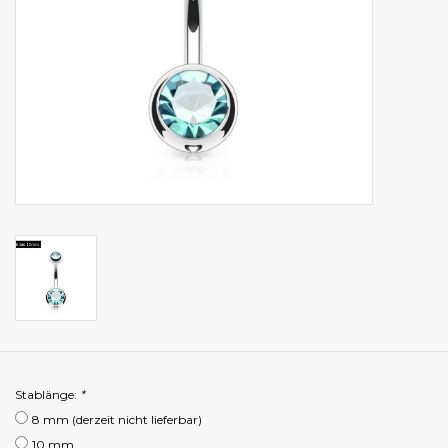
Stablänge:
*
8 mm (derzeit nicht lieferbar)
10 mm