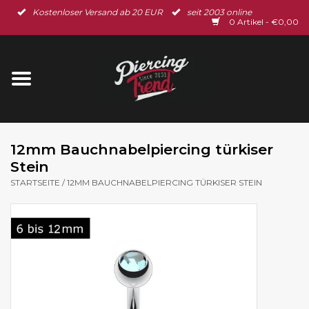
Kostenloser Versand ab 20 EUR
seit 2003 online
Startseite
0 Artikel - €0,00
Neu im Shop
Piercingschmuck
Spar-Set
12mm Bauchnabelpiercing türkiser
Stein
Ohrschmuck
STARTSEITE
/
12MM BAUCHNABELPIERCING TÜRKISER STEIN
Gutscheine
% Sale %
BLOG