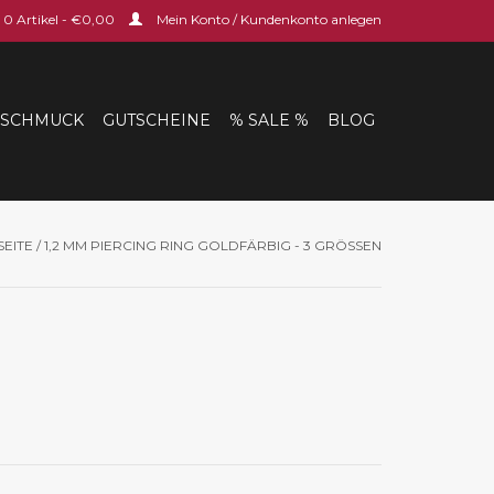
0 Artikel - €0,00
Mein Konto / Kundenkonto anlegen
SCHMUCK
GUTSCHEINE
% SALE %
BLOG
SEITE
/
1,2 MM PIERCING RING GOLDFÄRBIG - 3 GRÖSSEN