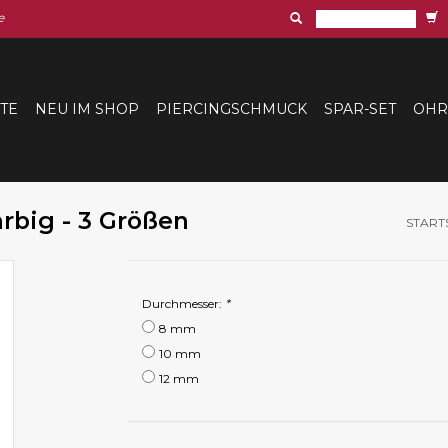
e
ITE
NEU IM SHOP
PIERCINGSCHMUCK
SPAR-SET
OHR
rbig - 3 Größen
START
Durchmesser:
*
8 mm
10 mm
12 mm