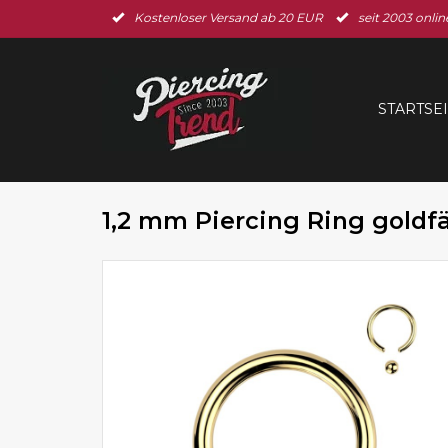
Kostenloser Versand ab 20 EUR
seit 2003 onlin
STARTSE
1,2 mm Piercing Ring goldfä