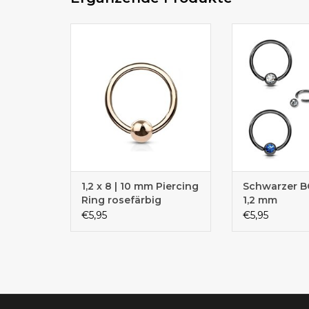
Als Ohrpiercing, Lippenpiericng
Als Ohrenpiering,
oder Intimpiercing geeignet
oder Septum
1,2 x 8 | 10 mm Piercing
Schwarzer B
Ring rosefärbig
1,2 mm
€5,95
€5,95