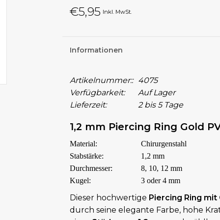
€5,95
Inkl. MwSt.
Informationen
Artikelnummer::
4075
Verfügbarkeit:
Auf Lager
Lieferzeit:
2 bis 5 Tage
1,2 mm Piercing Ring Gold P
Material:
Chirurgenstahl
Stabstärke:
1,2 mm
Durchmesser:
8, 10, 12 mm
Kugel:
3 oder 4 mm
Dieser hochwertige
Piercing Ring mi
durch seine elegante Farbe, hohe Kratz