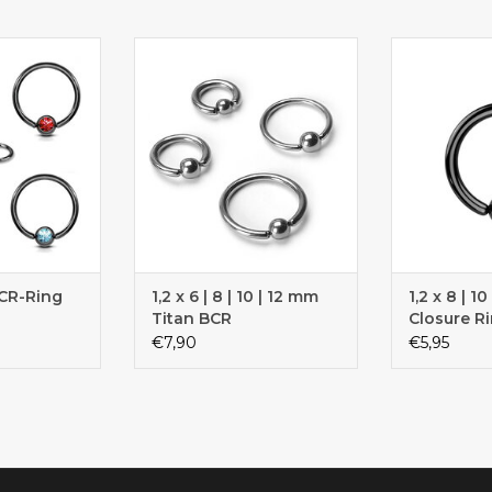
 Intimpiercing
Dieser BCR Ring kann auch als
Toll aus
piercing
Erstpiercing getragen werden
Septu
CR-Ring
1,2 x 6 | 8 | 10 | 12 mm
1,2 x 8 | 1
Titan BCR
Closure R
€7,90
€5,95