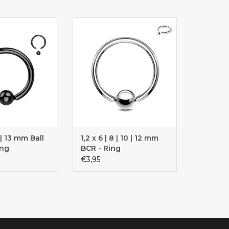
 Lippen oder
Sieht im Ohren oder
mpiercing
Intimbereich toll aus
0 | 13 mm Ball
1,2 x 6 | 8 | 10 | 12 mm
ing
BCR - Ring
€3,95