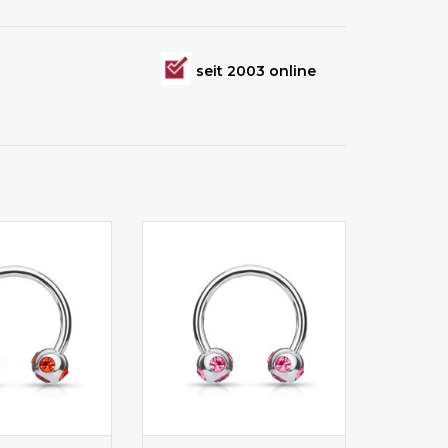
seit 2003 online
rbell mit Stein
Cicular Barbell mit
Glitzersteinchen