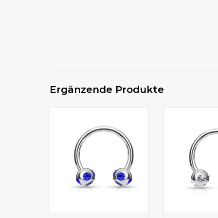
Ergänzende Produkte
Circular Barbell mit blauen
Circular Barbell
Zirkoniasteinchen
Zirkoniast