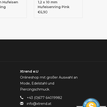
m Hufeisen
1,2 x 10 mm
cing
Hufeisenring Pink
€6,90
Xtrend e.U
Onlineshop mit großer Auswahl an
Mode, Edelstahl und
Piercingschmuck.
+43 (0)677 64019982
info@xtrend.at