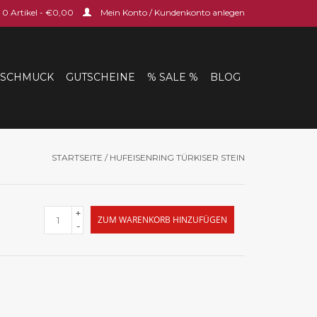
0 Artikel - €0,00
Mein Konto / Kundenkonto anlegen
SCHMUCK
GUTSCHEINE
% SALE %
BLOG
STARTSEITE
/
HUFEISENRING TÜRKISER STEIN
+
ZUM WARENKORB HINZUFÜGEN
-