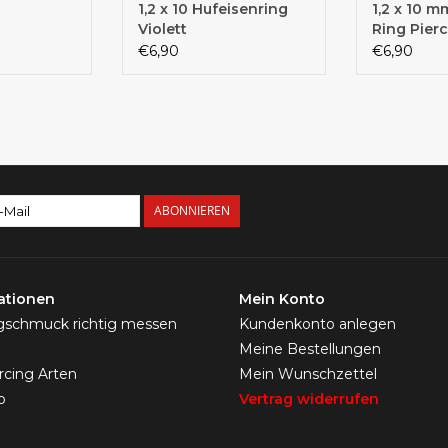
1,2 x 10 Hufeisenring
1,2 x 10 m
Violett
Ring Pier
€6,90
€6,90
ABONNIEREN
ationen
Mein Konto
ngschmuck richtig messen
Kundenkonto anlegen
Meine Bestellungen
ercing Arten
Mein Wunschzettel
p
Vertrag widerrufen