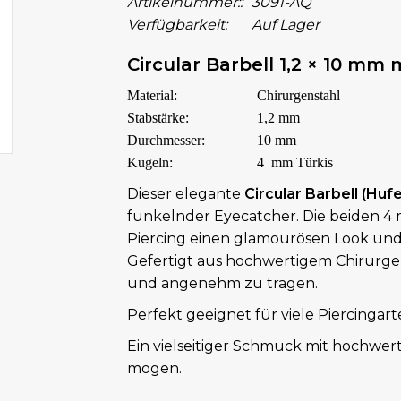
Artikelnummer::
3091-AQ
Verfügbarkeit:
Auf Lager
Circular Barbell 1,2 × 10 mm
Material:
Chirurgenstahl
Stabstärke:
1,2 mm
Durchmesser:
10 mm
Kugeln:
4 mm Türkis
Dieser elegante
Circular Barbell (Huf
funkelnder Eyecatcher. Die beiden 4
Piercing einen glamourösen Look und 
Gefertigt aus hochwertigem Chirurgenst
und angenehm zu tragen.
Perfekt geeignet für viele Piercingart
Ein vielseitiger Schmuck mit hochwerti
mögen.