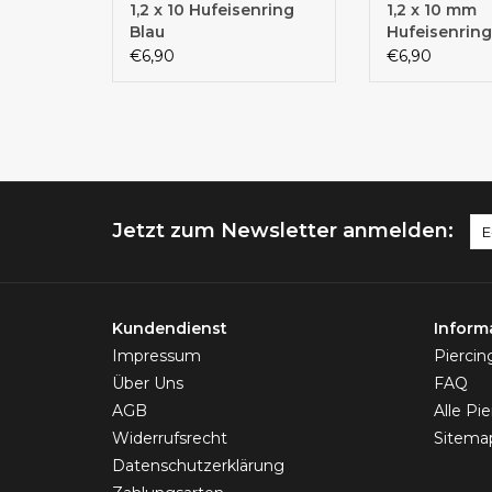
1,2 x 10 Hufeisenring
1,2 x 10 mm
Blau
Hufeisenring
€6,90
€6,90
Jetzt zum Newsletter anmelden:
Kundendienst
Inform
Impressum
Pierci
Über Uns
FAQ
AGB
Alle Pi
Widerrufsrecht
Sitema
Datenschutzerklärung