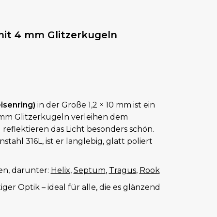
 mit 4 mm Glitzerkugeln
eisenring)
in der Größe 1,2 × 10 mm ist ein
 mm Glitzerkugeln verleihen dem
reflektieren das Licht besonders schön.
ahl 316L, ist er langlebig, glatt poliert
en, darunter:
Helix
,
Septum
,
Tragus
,
Rook
ger Optik – ideal für alle, die es glänzend