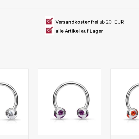
Versandkostenfrei
ab 20.-EUR
alle Artikel auf Lager
 mit Kristall
Cicularbarbell mit tollen
Circular Ba
einchen
violetten Glitzersteinchen