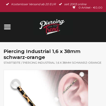
Kostenloser Versand ab 20 EUR
seit 2003 online
Startseite
0 Artikel - €0,00
Neu im Shop
Piercingschmuck
Spar-Set
Piercing Industrial 1,6 x 38mm
schwarz-orange
Ohrschmuck
STARTSEITE
/
PIERCING INDUSTRIAL 1,6 X 38MM SCHWARZ-ORANGE
Gutscheine
% Sale %
BLOG