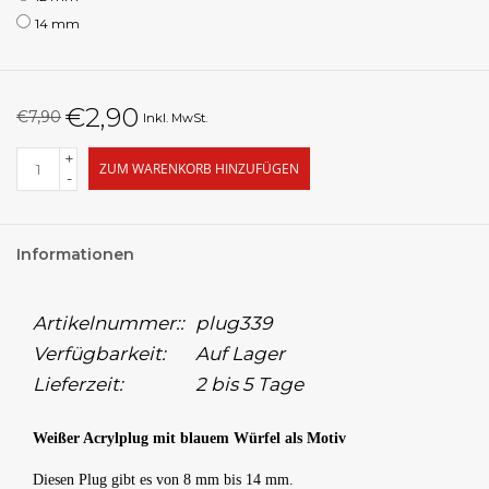
14 mm
€2,90
€7,90
Inkl. MwSt.
+
ZUM WARENKORB HINZUFÜGEN
-
Informationen
Artikelnummer::
plug339
Verfügbarkeit:
Auf Lager
Lieferzeit:
2 bis 5 Tage
Weißer Acrylplug mit blauem Würfel als Motiv
Diesen Plug gibt es von 8 mm bis 14 mm.