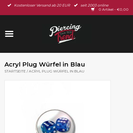
Kostenloser Versand ab 20 EUR
seit 2003 online
Startseite
0 Artikel - €0,00
Neu im Shop
Piercingschmuck
Spar-Set
Acryl Plug Würfel in Blau
STARTSEITE
/
ACRYL PLUG WÜRFEL IN BLAU
Ohrschmuck
Gutscheine
% Sale %
BLOG