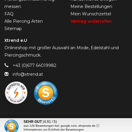
messen
Meine Bestellungen
FAQ
Mein Wunschzettel
Alle Piercing Arten
Vertrag widerrufen
Sitemap
Xtrend e.U
Onlineshop mit großer Auswahl an Mode, Edelstahl und
Piercingschmuck.
+43 (0)677 64019982
info@xtrend.at
© Copyright 2026 Piercing-Trend.com -
SEHR GUT
(4.91 / 5)
aus
126
Bewertungen bei: google.com, shopvote.de ⓘ
Informationen zur Echtheit der Bewertungen