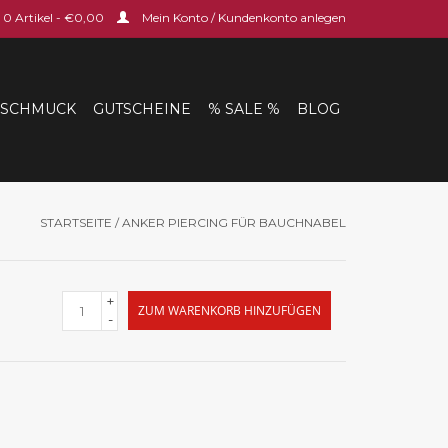
0 Artikel - €0,00
Mein Konto / Kundenkonto anlegen
SCHMUCK
GUTSCHEINE
% SALE %
BLOG
STARTSEITE
/
ANKER PIERCING FÜR BAUCHNABEL
+
ZUM WARENKORB HINZUFÜGEN
-