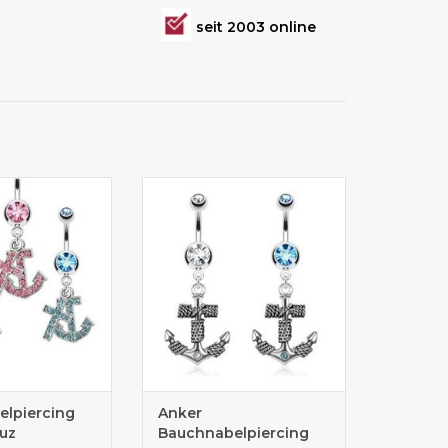
seit 2003 online
ercing mit einem
Tolles Bauchnabelpiercing mit
euz als Anhänger
einem Ankeranhänger
lpiercing
Anker
uz
Bauchnabelpiercing