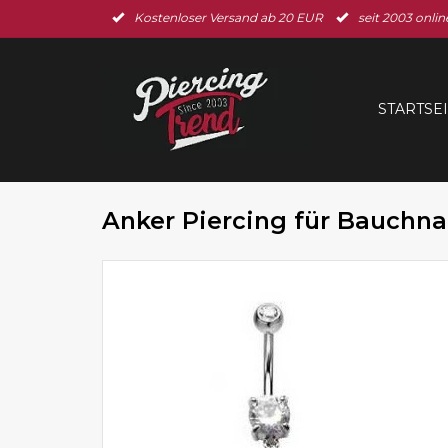
Kostenloser Versand ab 20 EUR
seit 2003 onlin
STARTSE
Anker Piercing für Bauchna