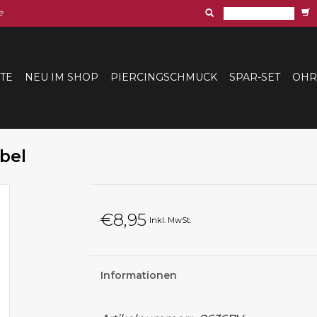
e
ITE
NEU IM SHOP
PIERCINGSCHMUCK
SPAR-SET
OHR
bel
€8,95
Inkl. MwSt.
Informationen