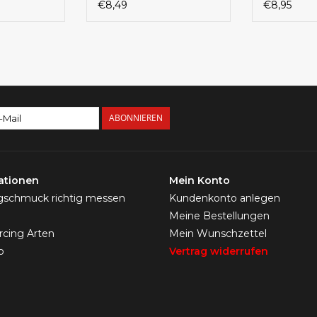
€8,49
€8,95
ABONNIEREN
ationen
Mein Konto
ngschmuck richtig messen
Kundenkonto anlegen
Meine Bestellungen
ercing Arten
Mein Wunschzettel
p
Vertrag widerrufen