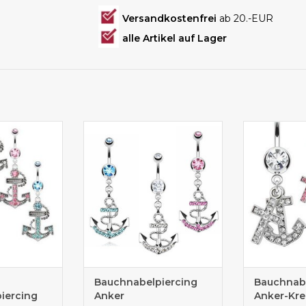
Versandkostenfrei
ab 20.-EUR
alle Artikel auf Lager
anhänger gibt
Wunderschönes ANKER-
Bauchnabelpi
Farben
Bauchnabelpiercing in 3
Anker und Kr
Farben
Bauchnabelpiercing
Bauchnabe
iercing
Anker
Anker-Kre