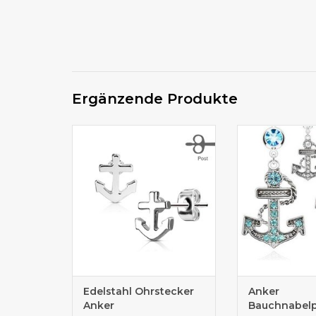
Ergänzende Produkte
Ohrstecker Edelstahl
Der tollen Anker
es in 3 
Edelstahl Ohrstecker
Anker
Anker
Bauchnabelp