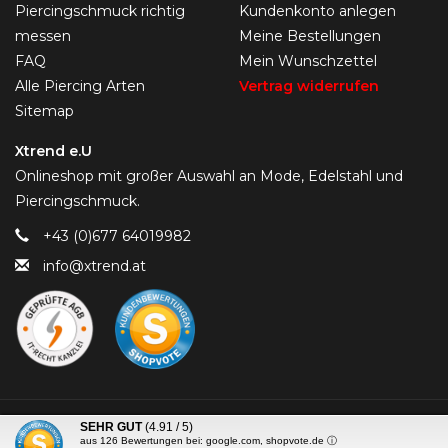
Piercingschmuck richtig
Kundenkonto anlegen
messen
Meine Bestellungen
FAQ
Mein Wunschzettel
Alle Piercing Arten
Vertrag widerrufen
Sitemap
Xtrend e.U
Onlineshop mit großer Auswahl an Mode, Edelstahl und
Piercingschmuck.
+43 (0)677 64019982
info@xtrend.at
© Copyright 2026 Piercing-Trend.com -
SEHR GUT
(4.91 / 5)
aus
126
Bewertungen bei: google.com, shopvote.de ⓘ