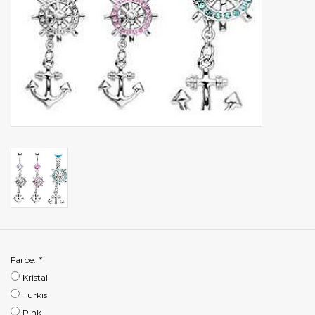
Farbe:
*
Kristall
Türkis
Pink