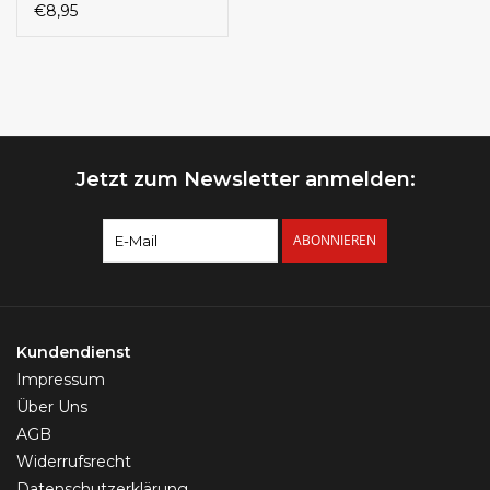
10mm
€8,95
Jetzt zum Newsletter anmelden:
ABONNIEREN
Kundendienst
Impressum
Über Uns
AGB
Widerrufsrecht
Datenschutzerklärung