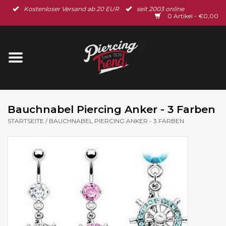
Kostenloser Versand ab 20 EUR
seit 2003 online
Startseite
0 Artikel - €0,00
Neu im Shop
Piercingschmuck
Spar-Set
Bauchnabel Piercing Anker - 3 Farben
STARTSEITE
/
BAUCHNABEL PIERCING ANKER - 3 FARBEN
Ohrschmuck
Gutscheine
% Sale %
BLOG