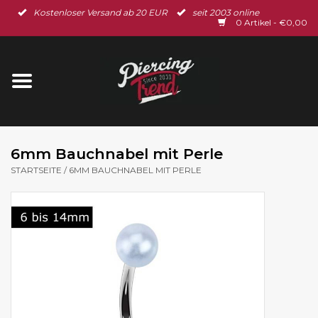
Kostenloser Versand ab 20 EUR
seit 2003 online
Startseite
0 Artikel - €0,00
Neu im Shop
Piercingschmuck
Spar-Set
6mm Bauchnabel mit Perle
STARTSEITE
/
6MM BAUCHNABEL MIT PERLE
Ohrschmuck
Gutscheine
% Sale %
BLOG