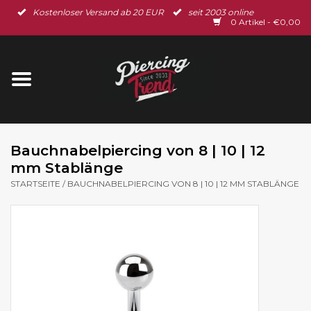
Kostenloser Versand ab 20 EUR
seit 2003 online
Startseite
0 Artikel - €0,00
Neu im Shop
Piercingschmuck
Spar-Set
Bauchnabelpiercing von 8 | 10 | 12
mm Stablänge
Ohrschmuck
STARTSEITE
/
BAUCHNABELPIERCING VON 8 | 10 | 12 MM STABLÄNGE
Gutscheine
% Sale %
BLOG