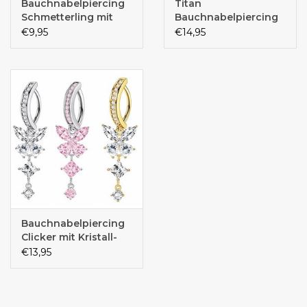
Bauchnabelpiercing
Titan
Schmetterling mit
Bauchnabelpiercing
Anhänger –
€9,95
€14,95
Chirurgenstahl 316L
PVD | Kristall | 1,6 x 10
mm | Silber, Rosé &
Gold
Bauchnabelpiercing
Clicker mit Kristall-
Zirkonia –
€13,95
Chirurgenstahl 316L
PVD | 1,6 x 10 mm |
Gold & Silber