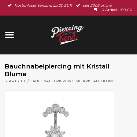
Kostenloser Versand ab 20 EUR
seit 2003 online
Startseite
0 Artikel - €0,00
Neu im Shop
Piercingschmuck
Spar-Set
Bauchnabelpiercing mit Kristall
Blume
Ohrschmuck
STARTSEITE
/
BAUCHNABELPIERCING MIT KRISTALL BLUME
Gutscheine
% Sale %
BLOG