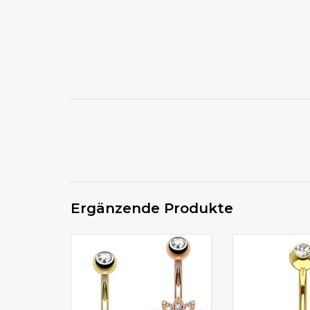
Ergänzende Produkte
Bauchnabelpiercing
Bauchnabelpierci
goldfärbig/rose