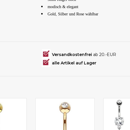
modisch & elegant
Gold, Silber und Rose wählbar
Versandkostenfrei
ab 20.-EUR
alle Artikel auf Lager
ng goldfärbig
Bauchnabelpiercing online
Bauchnabel
bestellen
be