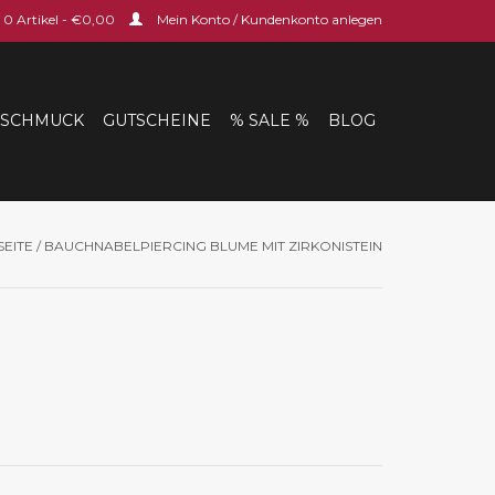
0 Artikel - €0,00
Mein Konto / Kundenkonto anlegen
SCHMUCK
GUTSCHEINE
% SALE %
BLOG
SEITE
/
BAUCHNABELPIERCING BLUME MIT ZIRKONISTEIN