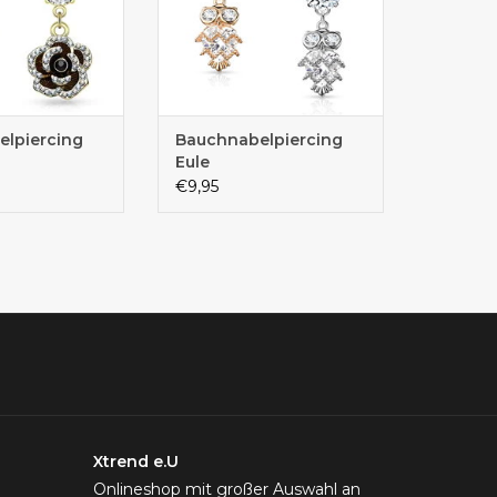
lpiercing
Bauchnabelpiercing
Eule
€9,95
Xtrend e.U
Onlineshop mit großer Auswahl an