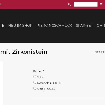
e
ITE
NEU IM SHOP
PIERCINGSCHMUCK
SPAR-SET
OHR
mit Zirkonistein
START
Farbe:
*
Silber
Rosegold (+€0,50)
Gold (+€0,50)