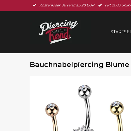
Kostenloser Versand ab 20 EUR
seit 2003 onlin
STARTSE
Bauchnabelpiercing Blume 