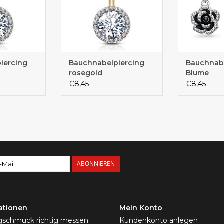
iercing
Bauchnabelpiercing
Bauchnabe
rosegold
Blume
€8,45
€8,45
ABONNIEREN
ationen
Mein Konto
ngschmuck richtig messen
Kundenkonto anlegen