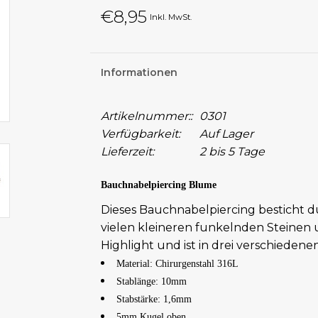
€8,95
Inkl. MwSt.
Informationen
Artikelnummer::
0301
Verfügbarkeit:
Auf Lager
Lieferzeit:
2 bis 5 Tage
Bauchnabelpiercing Blume
Dieses Bauchnabelpiercing besticht du
vielen kleineren funkelnden Steinen u
Highlight und ist in drei verschiedene
Material: Chirurgenstahl 316L
Stablänge: 10mm
Stabstärke: 1,6mm
5mm Kugel oben