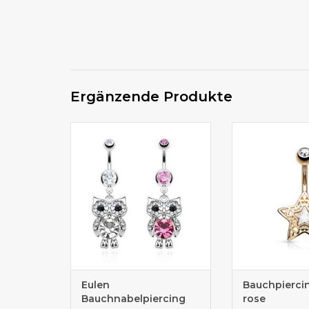
Ergänzende Produkte
Total nettes Eulen
Bauchnabelpier
Bauchnabelpiercing in 2
kauf
Farben
Eulen
Bauchpierci
Bauchnabelpiercing
rose