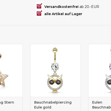
Versandkostenfrei
ab 20.-EUR
alle Artikel auf Lager
cing online
Bauchpiercing Eule günstig
Bauchpierci
en
kaufen
k
ng Stern
Bauchnabelpiercing
Eulen
Eule gold
Bauchnabe