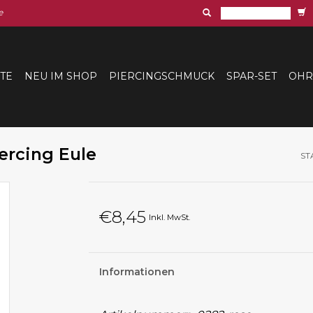
e
ITE
NEU IM SHOP
PIERCINGSCHMUCK
SPAR-SET
OHR
ercing Eule
ST
€8,45
Inkl. MwSt.
Informationen