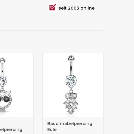
seit 2003 online
ng Eule günstig
Bauchnabelpiercing online
aufen
kaufen
Bauchnabelpiercing
lpiercing
Eule