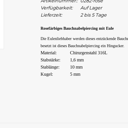
Artikelnummer::
0282-rose
Verfügbarkeit:
Auf Lager
Lieferzeit:
2 bis 5 Tage
Rosefärbiges Bauchnabelpiercing mit Eule
Die Eulenliebhaber werden dieses entzückende Bauchn
besetzt ist dieses Bauchnabelpiercing ein Hingucker.
Material:
Chirurgenstahl 316L
Stabstärke:
1,6 mm
Stablänge:
10 mm
Kugel:
5 mm