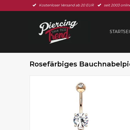
Kostenloser Versand ab 20 EUR
seit 2003 onlin
STARTSE
Rosefärbiges Bauchnabelpi