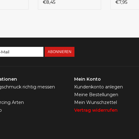
€8,45
€7,95
ABONNIEREN
ationen
Mein Konto
ngschmuck richtig messen
Kundenkonto anlegen
Meine Bestellungen
ercing Arten
Mein Wunschzettel
p
Vertrag widerrufen