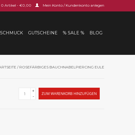
0 Artikel - €0,00
Mein Konto / Kundenkonto anlegen
SCHMUCK
GUTSCHEINE
% SALE %
BLOG
ARTSEITE
/
ROSEFÄRBIGES BAUCHNABELPIERCING EULE
+
ZUM WARENKORB HINZUFÜGEN
-