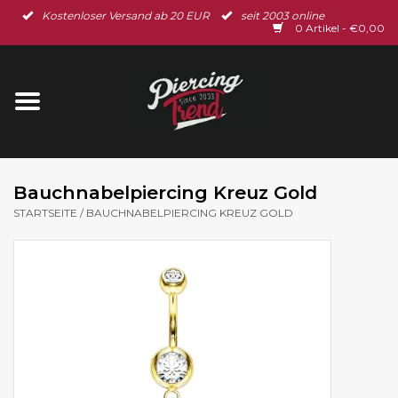
Kostenloser Versand ab 20 EUR
seit 2003 online
Startseite
0 Artikel - €0,00
Neu im Shop
Piercingschmuck
Spar-Set
Bauchnabelpiercing Kreuz Gold
STARTSEITE
/
BAUCHNABELPIERCING KREUZ GOLD
Ohrschmuck
Gutscheine
% Sale %
BLOG