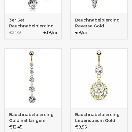
3er Set
Bauchnabelpiercing
Bauchnabelpiercing
Reverse Gold
Gold
€19,96
€9,95
€24,95
Bauchnabelpiercing
Bauchnabelpiercing
Gold mit langem
Lebensbaum Gold
Kristall-Anhänger –
€12,45
€9,95