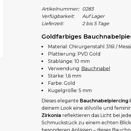
Artikelnummer::
0283
Verfügbarkeit:
Auf Lager
Lieferzeit:
2 bis 5 Tage
Goldfarbiges Bauchnabelpie
Material: Chirurgenstahl 316l / Mess
Plattierung: PVD Gold
Stablänge: 10 mm
Verwendung:
Bauchnabel
Stärke: 1,6 mm
Farbe: Gold
Kugelgröße: 5 mm
Dieses elegante
Bauchnabelpiercing 
deinem Look eine stilvolle und femin
Zirkonia
reflektieren das Licht bei 
Schmuckstück zu einem echten Blickf
besonderen Anlässen – dieses Bauchna