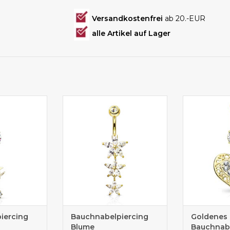
Versandkostenfrei
ab 20.-EUR
alle Artikel auf Lager
rcing Shop
Bauchpiercing Schmuck
Bauchnabe
günstig kaufen
iercing
Bauchnabelpiercing
Goldenes
Blume
Bauchnabe