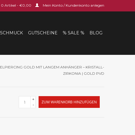
0 Artikel - €0,00
Mein Konto / Kundenkonto anlegen
SCHMUCK
GUTSCHEINE
% SALE %
BLOG
LPIERCING GOLD MIT LANGEM ANHÄNGER – KRISTALL-
ZIRKONIA | GOLD PVD
+
ZUM WARENKORB HINZUFÜGEN
-