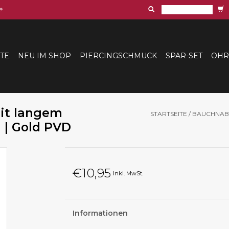
e
ITE
NEU IM SHOP
PIERCINGSCHMUCK
SPAR-SET
OHR
it langem
STARTSEITE
/
BAUCHNABE
a | Gold PVD
€10,95
Inkl. MwSt.
Informationen