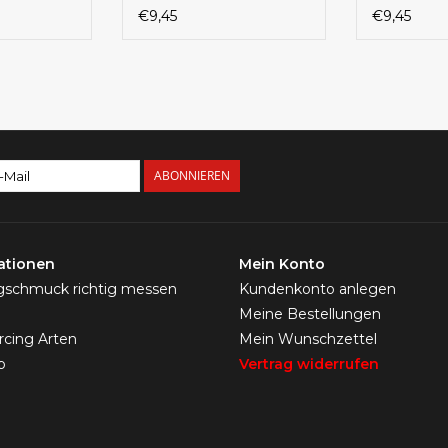
Herz
€9,45
€9,45
ABONNIEREN
ationen
Mein Konto
ngschmuck richtig messen
Kundenkonto anlegen
Meine Bestellungen
ercing Arten
Mein Wunschzettel
p
Vertrag widerrufen