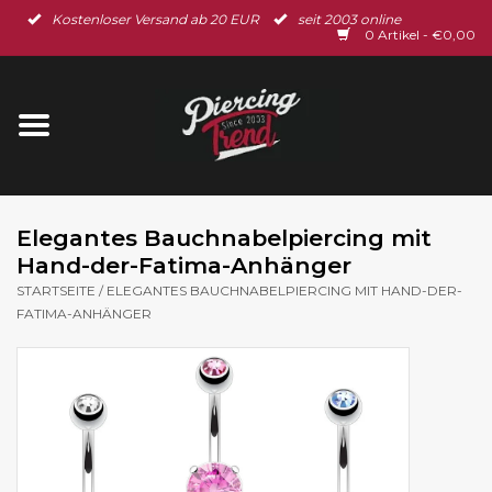
Kostenloser Versand ab 20 EUR
seit 2003 online
Startseite
0 Artikel - €0,00
Neu im Shop
Piercingschmuck
Spar-Set
Elegantes Bauchnabelpiercing mit
Hand-der-Fatima-Anhänger
Ohrschmuck
STARTSEITE
/
ELEGANTES BAUCHNABELPIERCING MIT HAND-DER-
FATIMA-ANHÄNGER
Gutscheine
% Sale %
BLOG