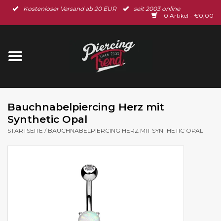
Kostenloser Versand ab 20 EUR
seit 2003 online
Startseite
0 Artikel - €0,00
Neu im Shop
Piercingschmuck
Spar-Set
Bauchnabelpiercing Herz mit
Synthetic Opal
Ohrschmuck
STARTSEITE
/
BAUCHNABELPIERCING HERZ MIT SYNTHETIC OPAL
Gutscheine
% Sale %
BLOG