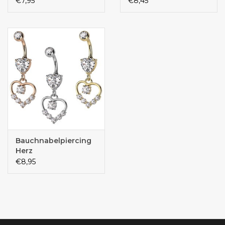
€7,95
€8,45
Bauchnabelpiercing
Herz
€8,95