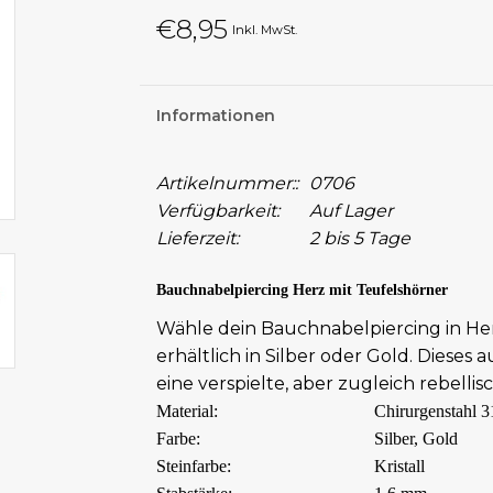
€8,95
Inkl. MwSt.
Informationen
Artikelnummer::
0706
Verfügbarkeit:
Auf Lager
Lieferzeit:
2 bis 5 Tage
Bauchnabelpiercing Herz mit Teufelshörner
Wähle dein Bauchnabelpiercing in He
erhältlich in Silber oder Gold. Dieses 
eine verspielte, aber zugleich rebellis
Material:
Chirurgenstahl 3
Farbe:
Silber, Gold
Steinfarbe:
Kristall