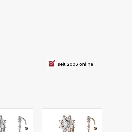
seit 2003 online
piercing online
Bauchnabelpiercing online
aufen
kaufen