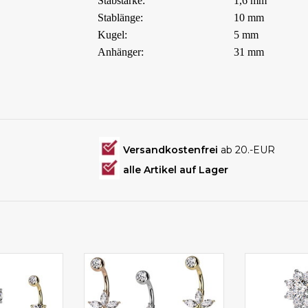
Stabstärke:
1,6 mm
Stablänge:
10 mm
Kugel:
5 mm
Anhänger:
31 mm
Versandkostenfrei
ab 20.-EUR
alle Artikel auf Lager
cing online
Bauchnabelpiercing online
Bauchnabel
en
kaufen
k