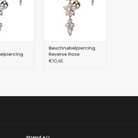
Bauchnabelpiercing
lpiercing
Reverse Rose
€10,45
Xtrend e.U