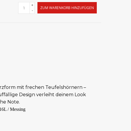
+
ZUM WARENKORB HINZUFÜGEN
-
rzform mit frechen Teufelshörnern –
auffällige Design verleiht deinem Look
che Note.
16L / Messing