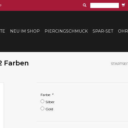
e
ITE
NEU IM SHOP
PIERCINGSCHMUCK
SPAR-SET
OHR
2 Farben
STARTSEI
Farbe:
*
Silber
Gold