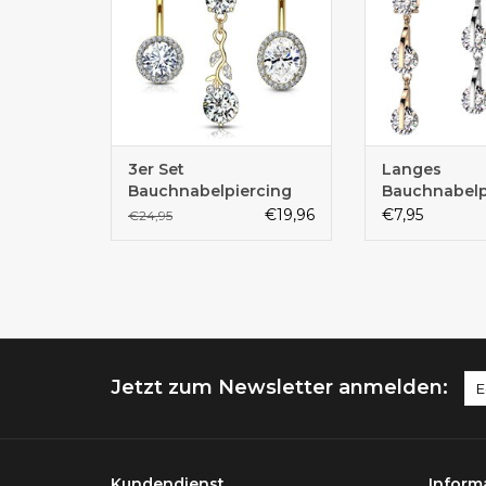
3er Set
Langes
Bauchnabelpiercing
Bauchnabelp
Gold
€19,96
€7,95
€24,95
Jetzt zum Newsletter anmelden:
Kundendienst
Inform