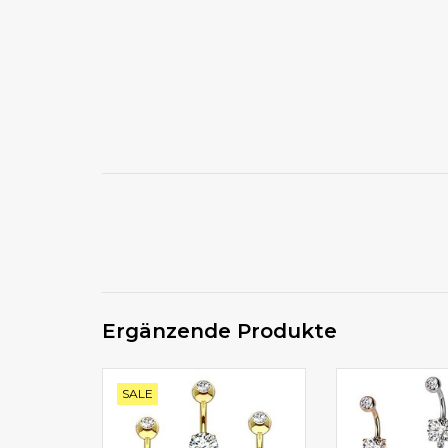
Ergänzende Produkte
Set Angebote günstig kaufen
Bauchnabelpier
SALE
kauf