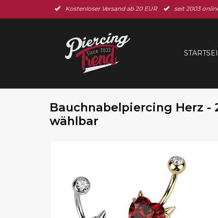
Kostenloser Versand ab 20 EUR
seit 2003 onlin
STARTSE
Bauchnabelpiercing Herz - 
wählbar