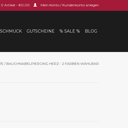
0 Artikel - €0,00
Mein Konto / Kundenkonto anlegen
SCHMUCK
GUTSCHEINE
% SALE %
BLOG
TE
/
BAUCHNABELPIERCING HERZ - 2 FARBEN WÄHLBAR