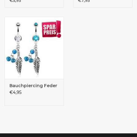
€5,95
€7,95
Bauchpiercing Feder
€4,95