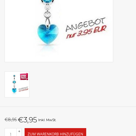
€3,95
€8,95
Inkl. MwSt.
+
ZUM WARENKORB HINZUFÜGEN