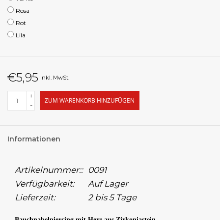
Rosa
Rot
Lila
€5,95
Inkl. MwSt.
+
ZUM WARENKORB HINZUFÜGEN
-
Informationen
Artikelnummer::
0091
Verfügbarkeit:
Auf Lager
Lieferzeit:
2 bis 5 Tage
Bauchnabelpiercing mit Herz aus Zirkoniastein