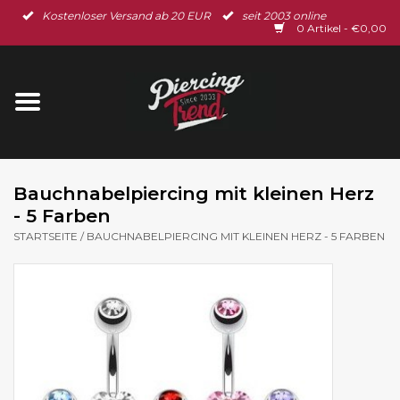
Kostenloser Versand ab 20 EUR
seit 2003 online
Startseite
0 Artikel - €0,00
Neu im Shop
Piercingschmuck
Spar-Set
Bauchnabelpiercing mit kleinen Herz
- 5 Farben
Ohrschmuck
STARTSEITE
/
BAUCHNABELPIERCING MIT KLEINEN HERZ - 5 FARBEN
Gutscheine
% Sale %
BLOG