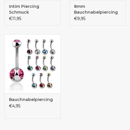
Intim Piercing
8mm
Schmuck
Bauchnabelpiercing
Hanfblatt
€11,95
€9,95
Bauchnabelpiercing
€4,95