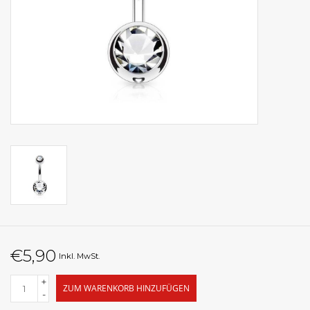
€5,90
Inkl. MwSt.
+
ZUM WARENKORB HINZUFÜGEN
-