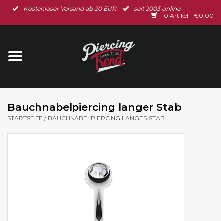
Kostenloser Versand ab 20 EUR
seit 2003 online
Startseite
0 Artikel - €0,00
Neu im Shop
Piercingschmuck
Spar-Set
Bauchnabelpiercing langer Stab
STARTSEITE
/
BAUCHNABELPIERCING LANGER STAB
Ohrschmuck
Gutscheine
% Sale %
BLOG