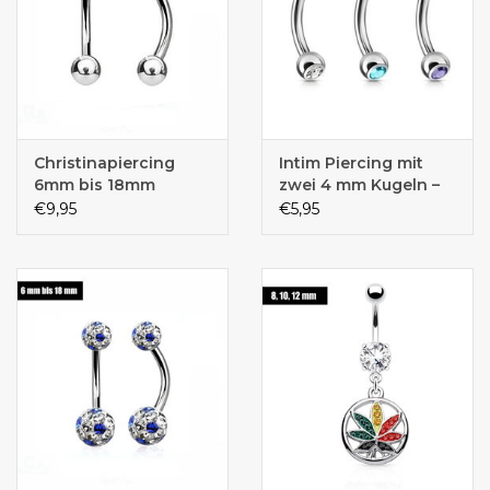
Christinapiercing
Intim Piercing mit
6mm bis 18mm
zwei 4 mm Kugeln –
Chirurgenstahl 316L |
€9,95
€5,95
Farben wählbar | 6–18
mm | Ideal für
Christina Piercing