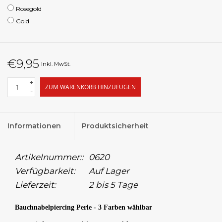
Rosegold
Gold
€9,95
Inkl. MwSt.
+
ZUM WARENKORB HINZUFÜGEN
-
Informationen
Produktsicherheit
Artikelnummer::
0620
Verfügbarkeit:
Auf Lager
Lieferzeit:
2 bis 5 Tage
Bauchnabelpiercing Perle - 3 Farben wählbar