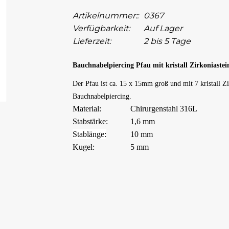
Artikelnummer::
0367
Verfügbarkeit:
Auf Lager
Lieferzeit:
2 bis 5 Tage
Bauchnabelpiercing Pfau mit kristall Zirkoniaste
Der Pfau ist ca. 15 x 15mm groß und mit 7 kristall Zi
Bauchnabelpiercing.
Material:
Chirurgenstahl 316L
Stabstärke:
1,6 mm
Stablänge:
10 mm
Kugel:
5 mm