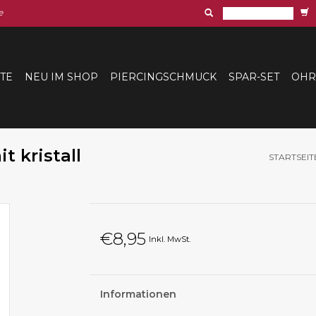
e
ITE
NEU IM SHOP
PIERCINGSCHMUCK
SPAR-SET
OHR
 kristall
STARTSEIT
€8,95
Inkl. MwSt.
Informationen