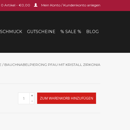
0 Artikel - €0,00
Mein Konto / Kundenkonto anlegen
SCHMUCK
GUTSCHEINE
% SALE %
BLOG
E
/
BAUCHNABELPIERCING PFAU MIT KRISTALL ZIRKONIA
+
ZUM WARENKORB HINZUFÜGEN
-