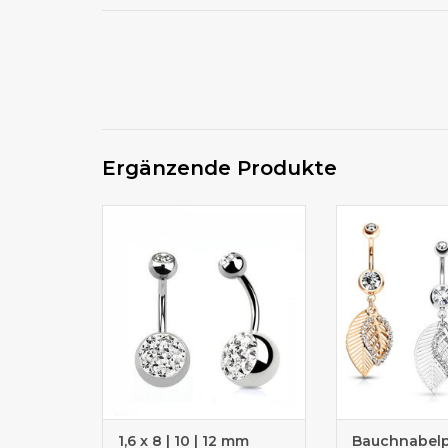
Ergänzende Produkte
Stablänge wählbar!
Bauchnabelpier
kauf
1,6 x 8 | 10 | 12 mm
Bauchnabelp