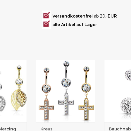
Versandkostenfrei
ab 20.-EUR
alle Artikel auf Lager
cing online
Bauchnabelpiercing online
Bauchna
en
kaufen
Inne
iercing
Kreuz
Bauchnabe