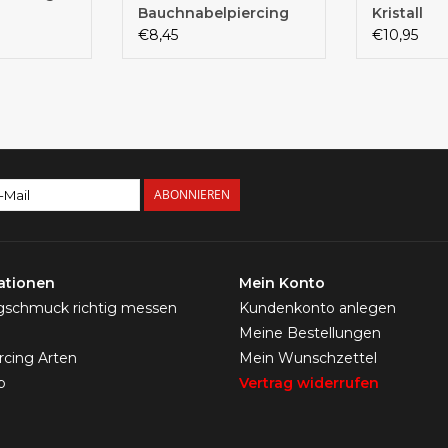
Bauchnabelpiercing
Kristall
€8,45
€10,95
ABONNIEREN
ationen
Mein Konto
ngschmuck richtig messen
Kundenkonto anlegen
Meine Bestellungen
ercing Arten
Mein Wunschzettel
p
Vertrag widerrufen