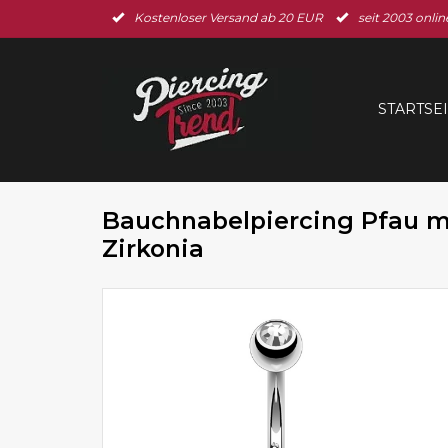
Kostenloser Versand ab 20 EUR
seit 2003 onlin
STARTSE
Bauchnabelpiercing Pfau mit
Zirkonia