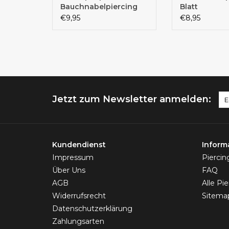
Bauchnabelpiercing
Blatt
Glitzer
€9,95
€8,95
Jetzt zum Newsletter anmelden:
Kundendienst
Inform
Impressum
Pierci
Über Uns
FAQ
AGB
Alle Pi
Widerrufsrecht
Sitema
Datenschutzerklärung
Zahlungsarten