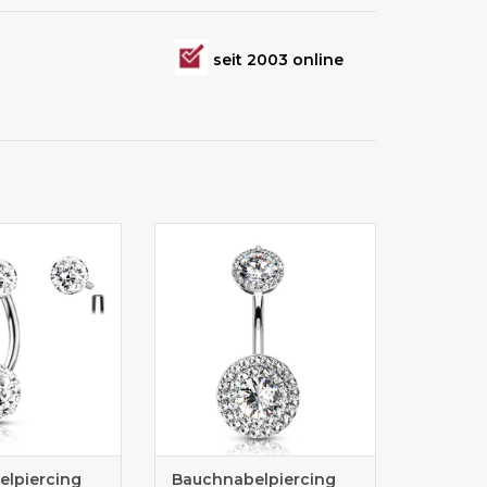
seit 2003 online
belpiercing
Bauchnabelpiercing online
ngewinde
kaufen
lpiercing
Bauchnabelpiercing