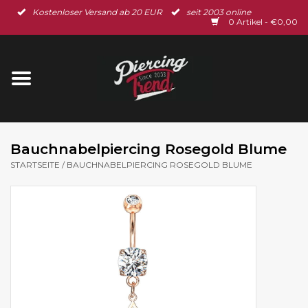
Kostenloser Versand ab 20 EUR
seit 2003 online
Startseite
0 Artikel - €0,00
Neu im Shop
Piercingschmuck
Spar-Set
Bauchnabelpiercing Rosegold Blume
STARTSEITE
/
BAUCHNABELPIERCING ROSEGOLD BLUME
Ohrschmuck
Gutscheine
% Sale %
BLOG