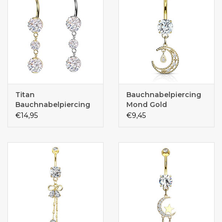
Titan
Bauchnabelpiercing
Bauchnabelpiercing
Mond Gold
mit elegantem
€14,95
€9,45
Kristall-Anhänger –
Titanium PVD | Silber
& Gold | 1,6 x 10 mm