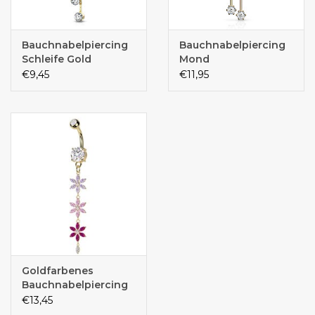
Bauchnabelpiercing
Bauchnabelpiercing
Schleife Gold
Mond
€9,45
€11,95
Goldfarbenes
Bauchnabelpiercing
mit Blumen-
€13,45
Anhänger –