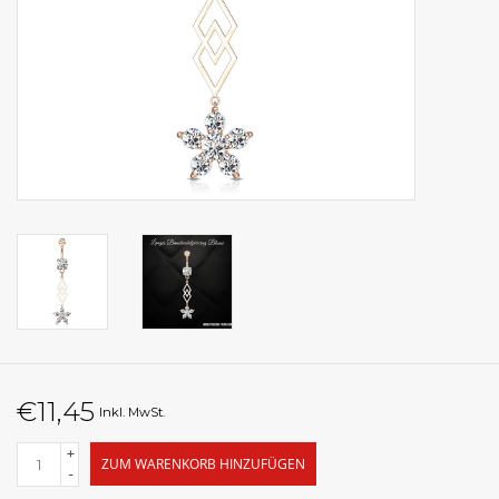
€11,45
Inkl. MwSt.
+
ZUM WARENKORB HINZUFÜGEN
-