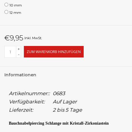
10 mm
12 mm
€9,95
Inkl. MwSt.
+
ZUM WARENKORB HINZUFÜGEN
-
Informationen
Artikelnummer::
0683
Verfügbarkeit:
Auf Lager
Lieferzeit:
2 bis 5 Tage
Bauchnabelpiercing Schlange mit Kristall-Zirkoniastein