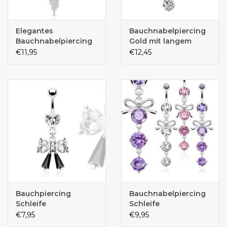
Elegantes
Bauchnabelpiercing
Bauchnabelpiercing
Gold mit langem
mit 55 mm langem
Kristall-Anhänger –
€11,95
€12,45
Kristall-Zirkonia-
Chirurgenstahl 316L |
Anhänger –
Gold PVD | 1,6 x 10
Chirurgenstahl 316L |
mm
8, 10 oder 12 mm
Bauchpiercing
Bauchnabelpiercing
Schleife
Schleife
€7,95
€9,95