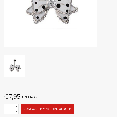
€7,95
Inkl. MwSt.
+
ZUM WARENKORB HINZUFÜGEN
-