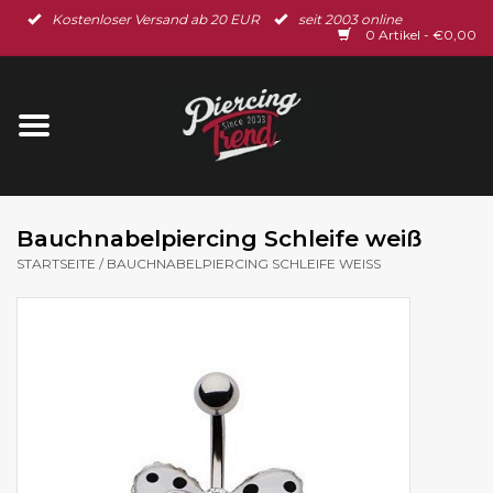
Kostenloser Versand ab 20 EUR
seit 2003 online
Startseite
0 Artikel - €0,00
Neu im Shop
Piercingschmuck
Spar-Set
Bauchnabelpiercing Schleife weiß
STARTSEITE
/
BAUCHNABELPIERCING SCHLEIFE WEISS
Ohrschmuck
Gutscheine
% Sale %
BLOG