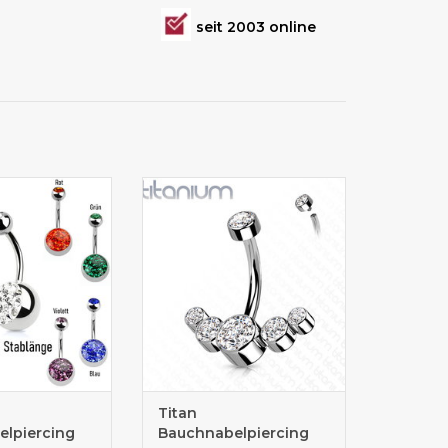
seit 2003 online
ng für den Alltag
Bauchnabelpiercing Titan
online kaufen
Titan
lpiercing
Bauchnabelpiercing