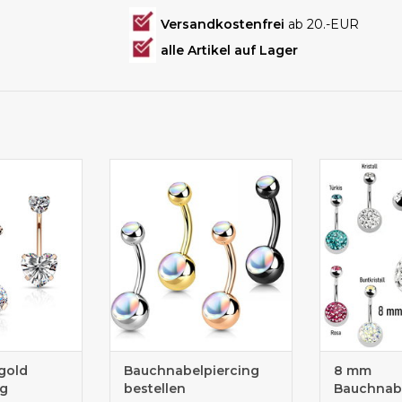
Versandkostenfrei
ab 20.-EUR
alle Artikel auf Lager
nstig kaufen
Bauchnabelpiercing kaufen
Tolles Pierci
gold
Bauchnabelpiercing
8 mm
ng
bestellen
Bauchnabe