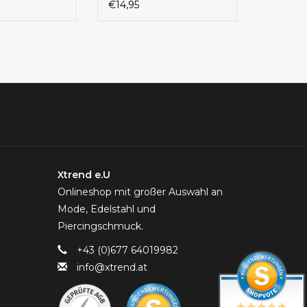
 Glitzerkugel
€14,95
nstahl 316L |
Xtrend e.U
Onlineshop mit großer Auswahl an
Mode, Edelstahl und
Piercingschmuck.
+43 (0)677 64019982
info@xtrend.at