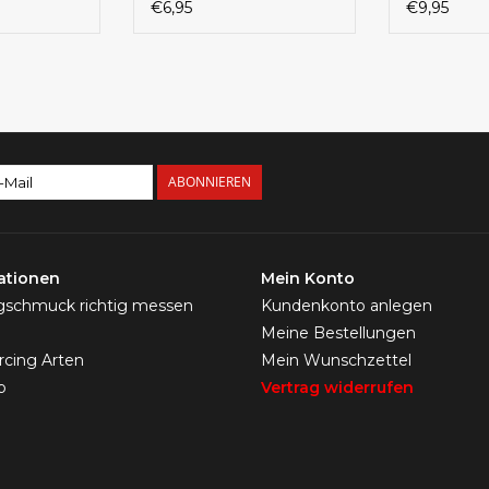
mit großer
€6,95
€9,95
– Chirurge
8 Farben
ABONNIEREN
ationen
Mein Konto
ngschmuck richtig messen
Kundenkonto anlegen
Meine Bestellungen
ercing Arten
Mein Wunschzettel
p
Vertrag widerrufen