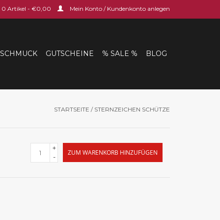
0 Artikel - €0,00
Mein Konto / Kundenkonto anlegen
SCHMUCK
GUTSCHEINE
% SALE %
BLOG
STARTSEITE
/
STERNZEICHEN SCHÜTZE
+
ZUM WARENKORB HINZUFÜGEN
-