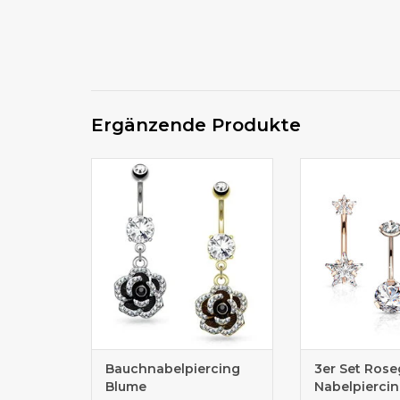
Ergänzende Produkte
Bauchnabelpiercing online
Set Angebote gü
bestellen
Bauchnabelpiercing
3er Set Rose
Blume
Nabelpierci