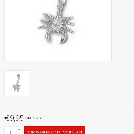
€9,95
Inkl. MwSt.
+
ZUM WARENKORB HINZUFÜGEN