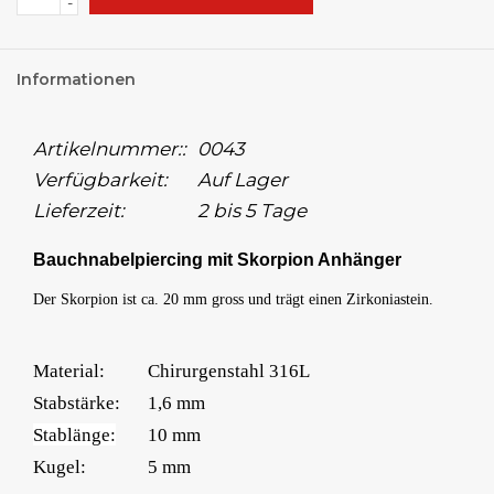
-
Informationen
Artikelnummer::
0043
Verfügbarkeit:
Auf Lager
Lieferzeit:
2 bis 5 Tage
Bauchnabelpiercing mit Skorpion Anhänger
Der Skorpion ist ca. 20 mm gross und trägt einen Zirkoniastein.
Material:
Chirurgenstahl 316L
Stabstärke:
1,6 mm
Stablänge:
10 mm
Kugel:
5 mm