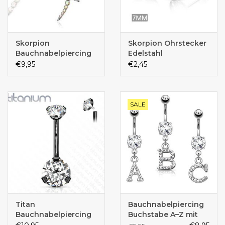
Skorpion
Skorpion Ohrstecker
Bauchnabelpiercing
Edelstahl
€9,95
€2,45
SALE
Titan
Bauchnabelpiercing
Bauchnabelpiercing
Buchstabe A–Z mit
schwarz
Kristall-Zirkonia –