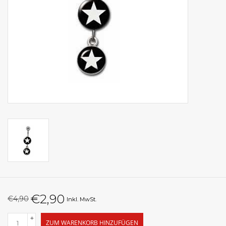
€2,90
€4,90
Inkl. MwSt.
+
ZUM WARENKORB HINZUFÜGEN