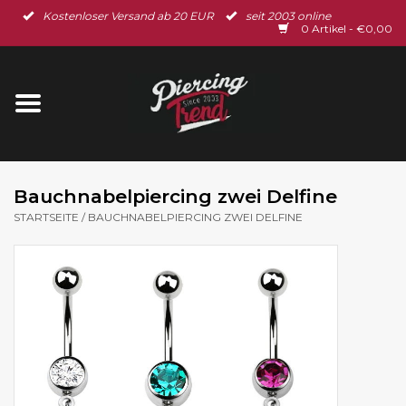
Kostenloser Versand ab 20 EUR
seit 2003 online
Startseite
0 Artikel - €0,00
Neu im Shop
Piercingschmuck
Spar-Set
Bauchnabelpiercing zwei Delfine
STARTSEITE
/
BAUCHNABELPIERCING ZWEI DELFINE
Ohrschmuck
Gutscheine
% Sale %
BLOG