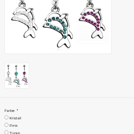
Farbe:
*
Kristall
Pink
Türkis