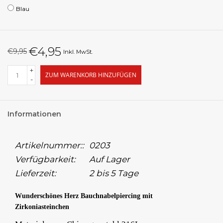
Blau
€4,95
€9,95
Inkl. MwSt.
+
ZUM WARENKORB HINZUFÜGEN
-
Informationen
Artikelnummer::
0203
Verfügbarkeit:
Auf Lager
Lieferzeit:
2 bis 5 Tage
Wunderschönes Herz Bauchnabelpiercing mit
Zirkoniasteinchen