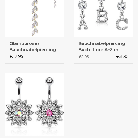
Glamouröses
Bauchnabelpiercing
Bauchnabelpiercing
Buchstabe A–Z mit
mit funkelndem
Kristall-Zirkonia –
€12,95
€8,95
€9,95
Kristall-Anhänger –
Chirurgenstahl 316L
Chirurgenstahl 316L /
PVD Gold