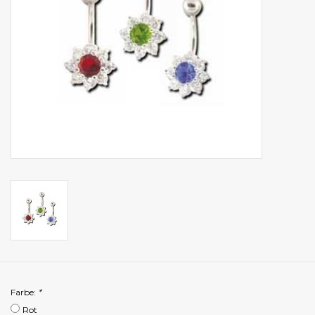
Farbe:
*
Rot