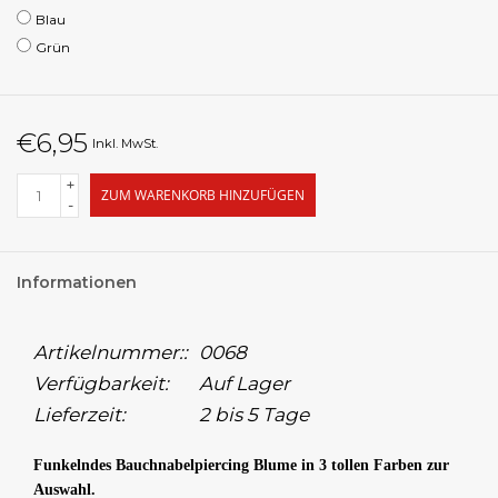
Blau
Grün
€6,95
Inkl. MwSt.
+
ZUM WARENKORB HINZUFÜGEN
-
Informationen
Artikelnummer::
0068
Verfügbarkeit:
Auf Lager
Lieferzeit:
2 bis 5 Tage
Funkelndes Bauchnabelpiercing Blume in 3 tollen Farben zur
Auswahl.