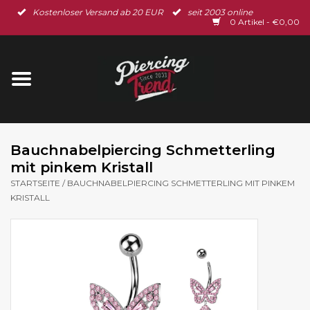
Kostenloser Versand ab 20 EUR
seit 2003 online
Startseite
0 Artikel - €0,00
Neu im Shop
Piercingschmuck
Spar-Set
Bauchnabelpiercing Schmetterling
mit pinkem Kristall
Ohrschmuck
STARTSEITE
/
BAUCHNABELPIERCING SCHMETTERLING MIT PINKEM
KRISTALL
Gutscheine
% Sale %
BLOG