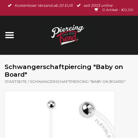
Kostenloser Versand ab 20 EUR
seit 2003 online
Startseite
0 Artikel - €0,00
Neu im Shop
Piercingschmuck
Spar-Set
Schwangerschaftpiercing "Baby on
Board"
Ohrschmuck
STARTSEITE
/
SCHWANGERSCHAFTPIERCING "BABY ON BOARD"
Gutscheine
% Sale %
BLOG