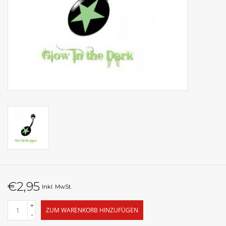
€2,95
Inkl. MwSt.
+
ZUM WARENKORB HINZUFÜGEN
-