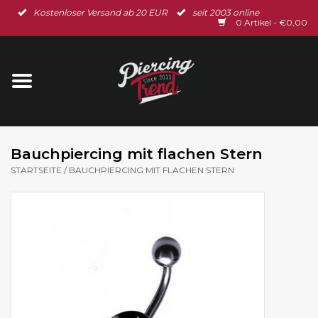
Kostenloser Versand ab 20 EUR
seit 2003 online
Startseite
0 Artikel - €0,00
Neu im Shop
Piercingschmuck
Spar-Set
Bauchpiercing mit flachen Stern
STARTSEITE
/
BAUCHPIERCING MIT FLACHEN STERN
Ohrschmuck
Gutscheine
% Sale %
BLOG