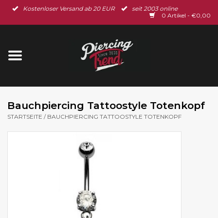
Kostenloser Versand ab 20 EUR
seit 2003 online
Startseite
0 Artikel - €0,00
Neu im Shop
Piercingschmuck
Spar-Set
Bauchpiercing Tattoostyle Totenkopf
STARTSEITE
/
BAUCHPIERCING TATTOOSTYLE TOTENKOPF
Ohrschmuck
Gutscheine
% Sale %
BLOG