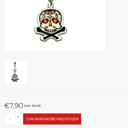
€7,90
Inkl. MwSt.
+
ZUM WARENKORB HINZUFÜGEN
-