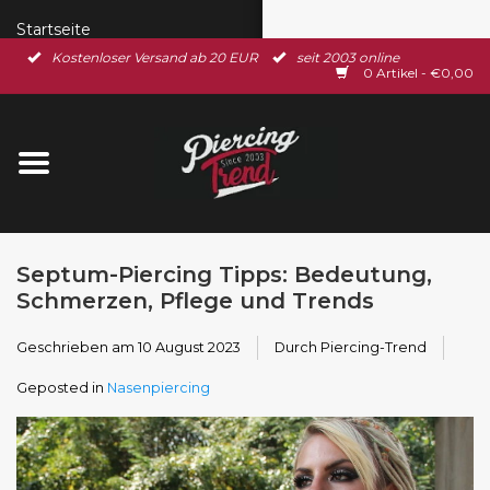
Startseite
Kostenloser Versand ab 20 EUR
seit 2003 online
0 Artikel - €0,00
Neu im Shop
Piercingschmuck
Spar-Set
Septum-Piercing Tipps: Bedeutung,
Ohrschmuck
Schmerzen, Pflege und Trends
Gutscheine
Geschrieben am
10 August 2023
Durch Piercing-Trend
Geposted in
Nasenpiercing
% Sale %
BLOG