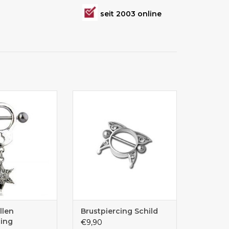
seit 2003 online
usgefallenes
Brustpiercing sieht wie ein
iercing mit
Schmetterling aus
anhänger
llen
Brustpiercing Schild
cing
€9,90