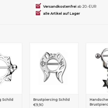
Versandkostenfrei
ab 20.-EUR
alle Artikel auf Lager
iercing aus
Tolles Brustpiericing mit Schild
Tolles a
nstahl
aus Edelstahl
Brustp
Stern
g Schild
Brustpiercing Schild
Handsche
Brustpier
€9,90