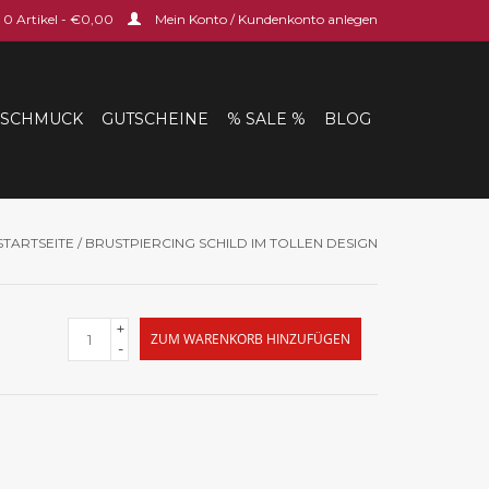
0 Artikel - €0,00
Mein Konto / Kundenkonto anlegen
SCHMUCK
GUTSCHEINE
% SALE %
BLOG
STARTSEITE
/
BRUSTPIERCING SCHILD IM TOLLEN DESIGN
+
ZUM WARENKORB HINZUFÜGEN
-