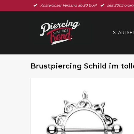
Kostenloser Versand ab 20 EUR
seit 2003 onlin
STARTSE
Brustpiercing Schild im tol