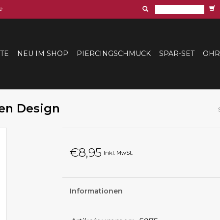
e
ITE
NEU IM SHOP
PIERCINGSCHMUCK
SPAR-SET
OHR
len Design
€8,95
Inkl. MwSt.
Informationen