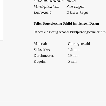
Artikelnummer::
5075
Verfügbarkeit:
Auf Lager
Lieferzeit:
2 bis 5 Tage
Tolles Brustpiercing Schild im lässigen Design
Ist echt ein richtig schöner Brustpiercingschmuck für 
Material:
Chirurgenstahl
Stabstärke:
1,6 mm
Durchmesser:
19 mm
Kugeln:
5 mm