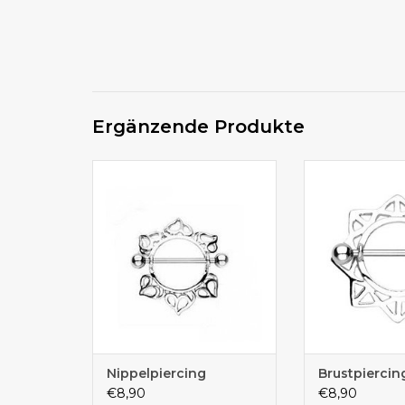
Ergänzende Produkte
Nippel Piercing Schild mit
Tolles Brustp
Herzen
Chirurge
Nippelpiercing
Brustpiercin
€8,90
€8,90