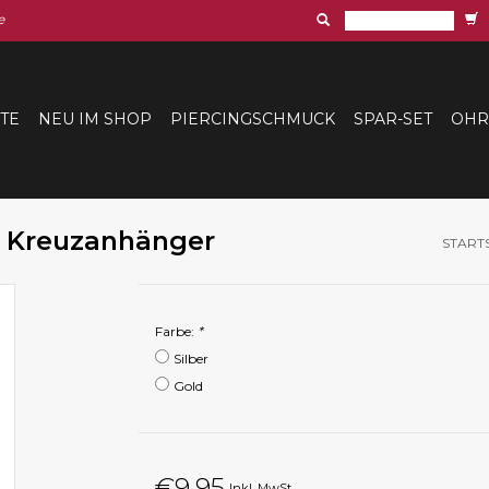
e
ITE
NEU IM SHOP
PIERCINGSCHMUCK
SPAR-SET
OHR
t Kreuzanhänger
START
Farbe:
*
Silber
Gold
€9,95
Inkl. MwSt.