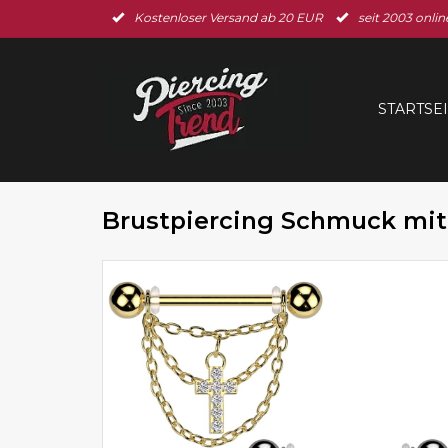
Kostenloser Versand ab 20 EUR
seit 2003 onlin
STARTSE
Brustpiercing Schmuck mi