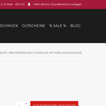
0 Artikel - €0,00
Mein Konto / Kundenkonto anlegen
SCHMUCK
GUTSCHEINE
% SALE %
BLOG
SEITE
/
BRUSTPIERCING SCHMUCK MIT KREUZANHÄNGER
+
ZUM WARENKORB HINZUFÜGEN