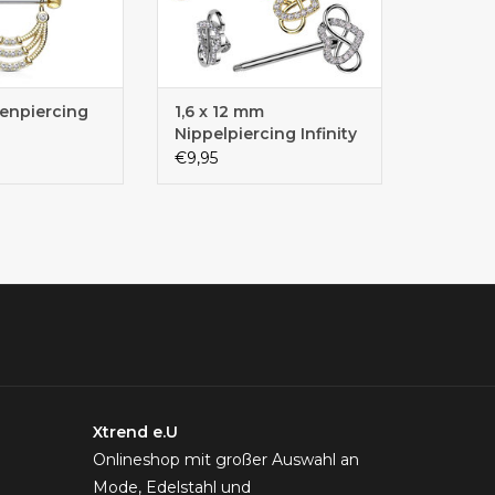
enpiercing
1,6 x 12 mm
Nippelpiercing Infinity
€9,95
Xtrend e.U
Onlineshop mit großer Auswahl an
Mode, Edelstahl und