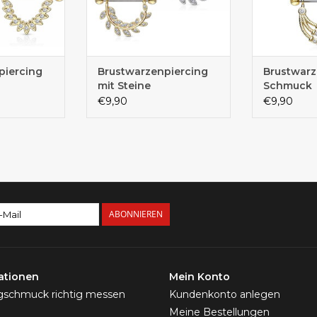
piercing
Brustwarzenpiercing
Brustwarz
mit Steine
Schmuck
€9,90
€9,90
ABONNIEREN
ationen
Mein Konto
ngschmuck richtig messen
Kundenkonto anlegen
Meine Bestellungen