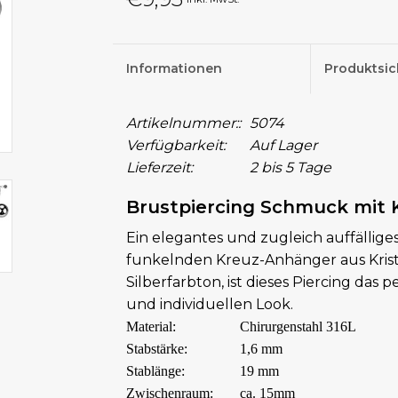
Informationen
Produktsic
Artikelnummer::
5074
Verfügbarkeit:
Auf Lager
Lieferzeit:
2 bis 5 Tage
Brustpiercing Schmuck mit
Ein elegantes und zugleich auffällige
funkelnden Kreuz-Anhänger aus Krista
Silberfarbton, ist dieses Piercing das p
und individuellen Look.
Material:
Chirurgenstahl 316L
Stabstärke:
1,6 mm
Stablänge:
19 mm
Zwischenraum:
ca. 15mm